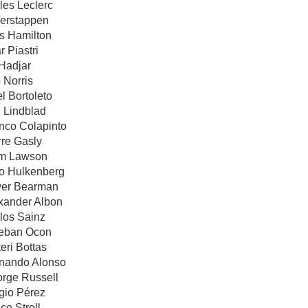
les Leclerc
Verstappen
is Hamilton
r Piastri
 Hadjar
 Norris
l Bortoleto
d Lindblad
anco Colapinto
rre Gasly
am Lawson
co Hulkenberg
iver Bearman
exander Albon
los Sainz
teban Ocon
eri Bottas
rnando Alonso
orge Russell
gio Pérez
ce Stroll