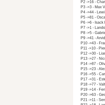
P2 ->16 - Char
P3 ->3 - Max 
P4 ->44 - Lew
P5 ->81 - Osca
P6 ->6 - Isack
P7 ->1 - Lando
P8 ->5 - Gabrie
P9 ->41 - Arvi
P10 ->43 - Fr
P11 ->10 - Pie
P12 ->30 - Li
P13 ->27 - Ni
P14 ->87 - Ol
P15 ->23 - Al
P16 ->55 - Car
P17 ->31 - Es
P18 ->77 - Valt
P19 ->14 - Fe
P20 ->63 - Ge
P21 ->11 - Ser
P22 ->18 - Lan