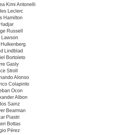
ea Kimi Antonelli
les Leclerc
is Hamilton
 Hadjar
rge Russell
m Lawson
o Hulkenberg
id Lindblad
iel Bortoleto
rre Gasly
ce Stroll
rnando Alonso
anco Colapinto
teban Ocon
exander Albon
los Sainz
iver Bearman
ar Piastri
eri Bottas
gio Pérez