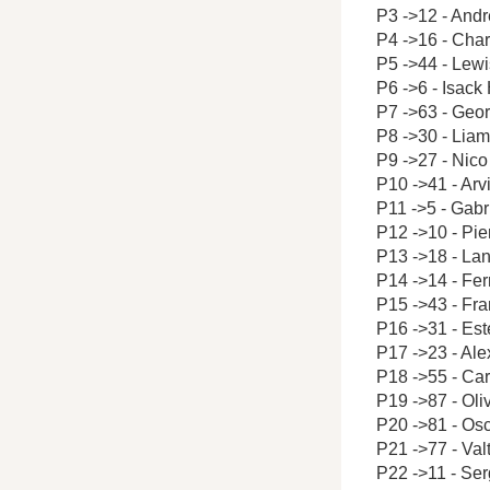
P3 ->12 - Andr
P4 ->16 - Char
P5 ->44 - Lew
P6 ->6 - Isack
P7 ->63 - Geo
P8 ->30 - Lia
P9 ->27 - Nic
P10 ->41 - Arv
P11 ->5 - Gabr
P12 ->10 - Pie
P13 ->18 - Lan
P14 ->14 - Fe
P15 ->43 - Fr
P16 ->31 - Es
P17 ->23 - Al
P18 ->55 - Car
P19 ->87 - Ol
P20 ->81 - Osc
P21 ->77 - Valt
P22 ->11 - Ser