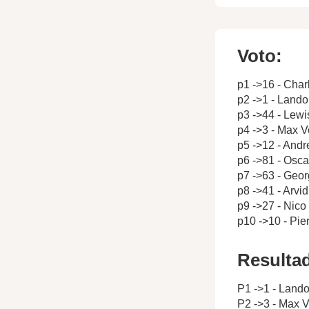
Voto:
p1 ->16 - Char
p2 ->1 - Lando
p3 ->44 - Lewi
p4 ->3 - Max 
p5 ->12 - Andr
p6 ->81 - Oscar
p7 ->63 - Geor
p8 ->41 - Arvi
p9 ->27 - Nic
p10 ->10 - Pie
Resulta
P1 ->1 - Lando
P2 ->3 - Max 