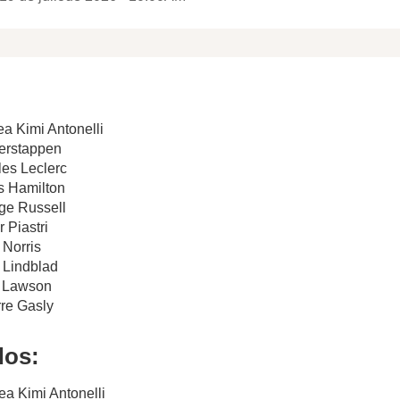
ea Kimi Antonelli
Verstappen
les Leclerc
s Hamilton
ge Russell
 Piastri
 Norris
d Lindblad
m Lawson
rre Gasly
dos:
ea Kimi Antonelli