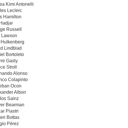
ea Kimi Antonelli
les Leclerc
is Hamilton
 Hadjar
rge Russell
m Lawson
o Hulkenberg
id Lindblad
iel Bortoleto
rre Gasly
ce Stroll
rnando Alonso
anco Colapinto
teban Ocon
exander Albon
los Sainz
iver Bearman
ar Piastri
eri Bottas
gio Pérez