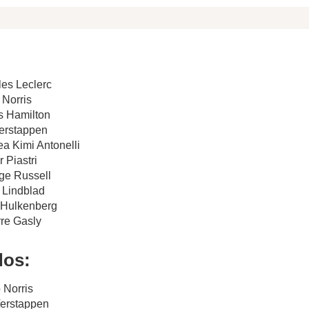
les Leclerc
 Norris
s Hamilton
Verstappen
ea Kimi Antonelli
 Piastri
ge Russell
d Lindblad
o Hulkenberg
rre Gasly
dos:
 Norris
Verstappen