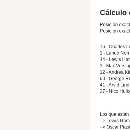
Cálculo 
Posicion exac
Posicion exac
16 - Charles L
1 - Lando Norr
44 - Lewis Ham
3 - Max Verst
12 - Andrea Ki
63 - George Ru
41 - Arvid Lin
27 - Nico Hul
Los que están 
--> Lewis Hami
--> Oscar Pias