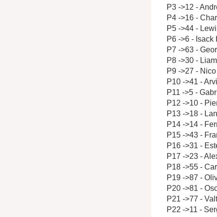
P3 ->12 - Andr
P4 ->16 - Char
P5 ->44 - Lew
P6 ->6 - Isack
P7 ->63 - Geo
P8 ->30 - Lia
P9 ->27 - Nic
P10 ->41 - Arv
P11 ->5 - Gabr
P12 ->10 - Pie
P13 ->18 - Lan
P14 ->14 - Fe
P15 ->43 - Fr
P16 ->31 - Es
P17 ->23 - Al
P18 ->55 - Car
P19 ->87 - Ol
P20 ->81 - Osc
P21 ->77 - Valt
P22 ->11 - Ser