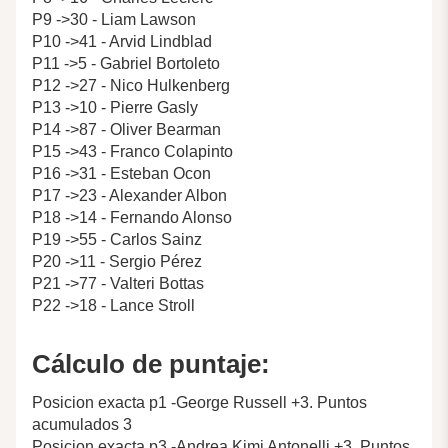
P9 ->30 - Liam Lawson
P10 ->41 - Arvid Lindblad
P11 ->5 - Gabriel Bortoleto
P12 ->27 - Nico Hulkenberg
P13 ->10 - Pierre Gasly
P14 ->87 - Oliver Bearman
P15 ->43 - Franco Colapinto
P16 ->31 - Esteban Ocon
P17 ->23 - Alexander Albon
P18 ->14 - Fernando Alonso
P19 ->55 - Carlos Sainz
P20 ->11 - Sergio Pérez
P21 ->77 - Valteri Bottas
P22 ->18 - Lance Stroll
Cálculo de puntaje:
Posicion exacta p1 -George Russell +3. Puntos
acumulados 3
Posicion exacta p3 -Andrea Kimi Antonelli +3. Puntos