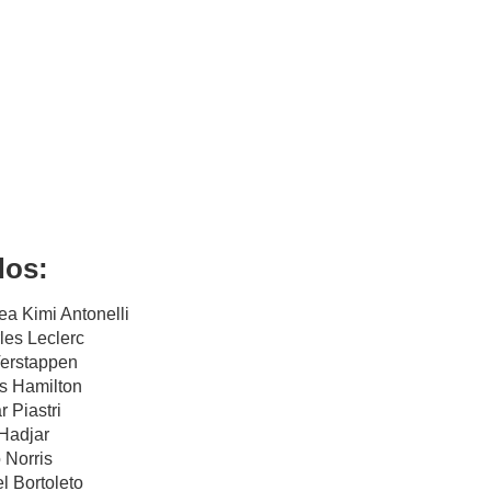
dos:
ea Kimi Antonelli
les Leclerc
Verstappen
is Hamilton
r Piastri
 Hadjar
 Norris
l Bortoleto