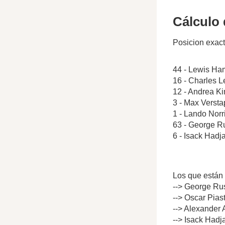
Cálculo 
Posicion exact
44 - Lewis Ham
16 - Charles L
12 - Andrea Ki
3 - Max Verst
1 - Lando Norr
63 - George Ru
6 - Isack Hadj
Los que están 
--> George Rus
--> Oscar Pias
--> Alexander 
--> Isack Hadj