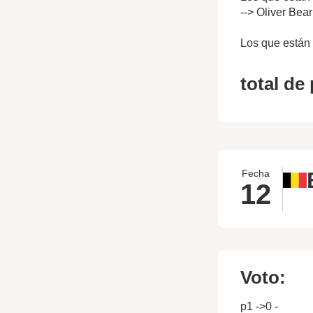
--> Oliver Bea
Los que están 
total de
Fecha
12
Voto:
p1 ->0 -