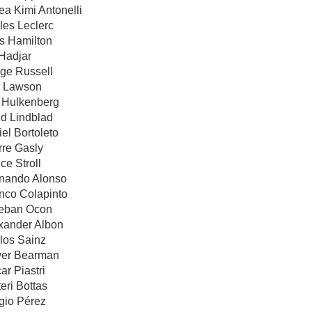
ea Kimi Antonelli
les Leclerc
is Hamilton
 Hadjar
rge Russell
m Lawson
o Hulkenberg
id Lindblad
iel Bortoleto
rre Gasly
ce Stroll
rnando Alonso
anco Colapinto
teban Ocon
exander Albon
los Sainz
iver Bearman
ar Piastri
eri Bottas
gio Pérez