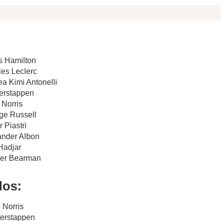
s Hamilton
les Leclerc
ea Kimi Antonelli
Verstappen
 Norris
ge Russell
 Piastri
ander Albon
 Hadjar
iver Bearman
dos:
 Norris
Verstappen