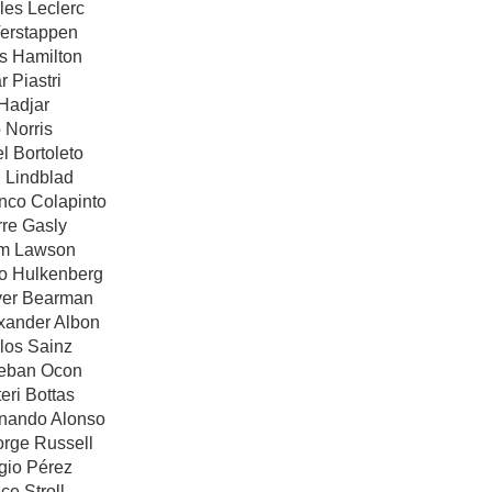
les Leclerc
Verstappen
is Hamilton
r Piastri
 Hadjar
 Norris
l Bortoleto
d Lindblad
anco Colapinto
rre Gasly
am Lawson
co Hulkenberg
iver Bearman
exander Albon
los Sainz
teban Ocon
eri Bottas
rnando Alonso
orge Russell
gio Pérez
ce Stroll