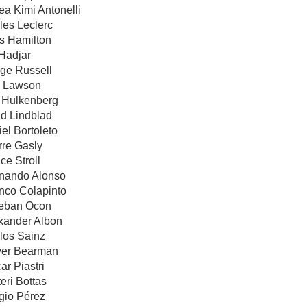
ea Kimi Antonelli
les Leclerc
is Hamilton
 Hadjar
rge Russell
m Lawson
o Hulkenberg
id Lindblad
iel Bortoleto
rre Gasly
ce Stroll
rnando Alonso
anco Colapinto
teban Ocon
exander Albon
los Sainz
iver Bearman
ar Piastri
eri Bottas
gio Pérez