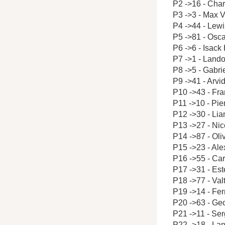
P2 ->16 - Char
P3 ->3 - Max 
P4 ->44 - Lew
P5 ->81 - Osca
P6 ->6 - Isack
P7 ->1 - Lando
P8 ->5 - Gabrie
P9 ->41 - Arvi
P10 ->43 - Fr
P11 ->10 - Pie
P12 ->30 - Li
P13 ->27 - Ni
P14 ->87 - Ol
P15 ->23 - Al
P16 ->55 - Car
P17 ->31 - Es
P18 ->77 - Valt
P19 ->14 - Fe
P20 ->63 - Ge
P21 ->11 - Ser
P22 ->18 - Lan