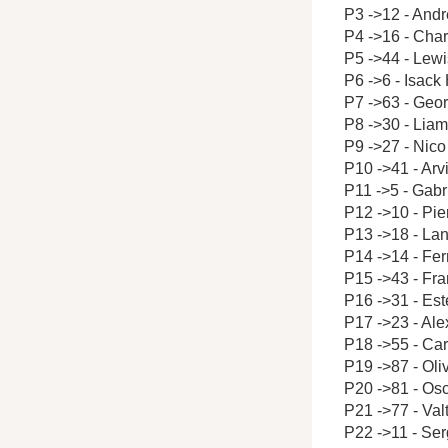
P3 ->12 - Andr
P4 ->16 - Char
P5 ->44 - Lew
P6 ->6 - Isack
P7 ->63 - Geo
P8 ->30 - Lia
P9 ->27 - Nic
P10 ->41 - Arv
P11 ->5 - Gabr
P12 ->10 - Pie
P13 ->18 - Lan
P14 ->14 - Fe
P15 ->43 - Fr
P16 ->31 - Es
P17 ->23 - Al
P18 ->55 - Car
P19 ->87 - Ol
P20 ->81 - Osc
P21 ->77 - Valt
P22 ->11 - Ser