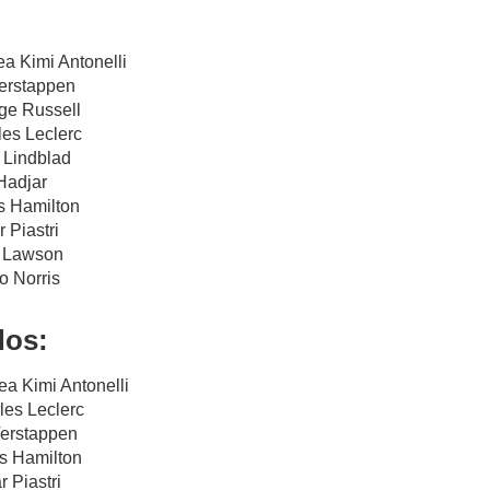
ea Kimi Antonelli
Verstappen
ge Russell
les Leclerc
d Lindblad
 Hadjar
s Hamilton
 Piastri
m Lawson
o Norris
dos:
ea Kimi Antonelli
les Leclerc
Verstappen
is Hamilton
r Piastri