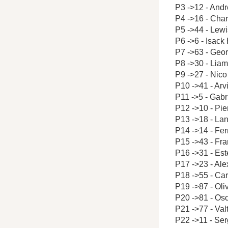
P3 ->12 - Andr
P4 ->16 - Char
P5 ->44 - Lew
P6 ->6 - Isack
P7 ->63 - Geo
P8 ->30 - Lia
P9 ->27 - Nic
P10 ->41 - Arv
P11 ->5 - Gabr
P12 ->10 - Pie
P13 ->18 - Lan
P14 ->14 - Fe
P15 ->43 - Fr
P16 ->31 - Es
P17 ->23 - Al
P18 ->55 - Car
P19 ->87 - Ol
P20 ->81 - Osc
P21 ->77 - Valt
P22 ->11 - Ser