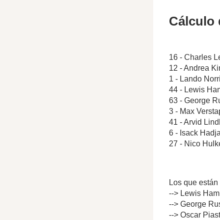
Cálculo 
16 - Charles L
12 - Andrea Ki
1 - Lando Norr
44 - Lewis Ham
63 - George Ru
3 - Max Verst
41 - Arvid Lin
6 - Isack Hadj
27 - Nico Hulk
Los que están 
--> Lewis Hami
--> George Rus
--> Oscar Pias