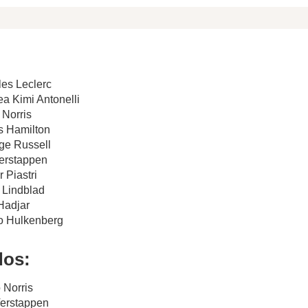
les Leclerc
ea Kimi Antonelli
 Norris
s Hamilton
ge Russell
Verstappen
 Piastri
d Lindblad
 Hadjar
co Hulkenberg
dos:
 Norris
Verstappen