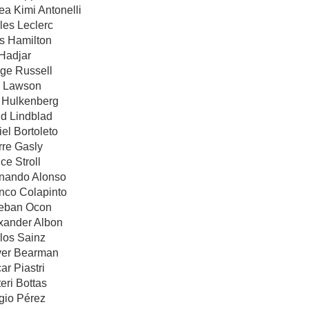
ea Kimi Antonelli
les Leclerc
is Hamilton
 Hadjar
rge Russell
m Lawson
o Hulkenberg
id Lindblad
iel Bortoleto
rre Gasly
ce Stroll
rnando Alonso
anco Colapinto
teban Ocon
exander Albon
los Sainz
iver Bearman
ar Piastri
eri Bottas
gio Pérez