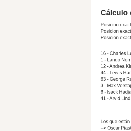
Cálculo 
Posicion exact
Posicion exac
Posicion exac
16 - Charles L
1 - Lando Norr
12 - Andrea Ki
44 - Lewis Ham
63 - George Ru
3 - Max Verst
6 - Isack Hadj
41 - Arvid Lin
Los que están 
--> Oscar Pias