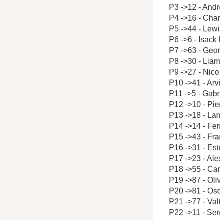
P3 ->12 - Andr
P4 ->16 - Char
P5 ->44 - Lew
P6 ->6 - Isack
P7 ->63 - Geo
P8 ->30 - Lia
P9 ->27 - Nic
P10 ->41 - Arv
P11 ->5 - Gabr
P12 ->10 - Pie
P13 ->18 - Lan
P14 ->14 - Fe
P15 ->43 - Fr
P16 ->31 - Es
P17 ->23 - Al
P18 ->55 - Car
P19 ->87 - Ol
P20 ->81 - Osc
P21 ->77 - Valt
P22 ->11 - Ser