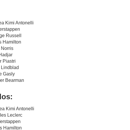
ea Kimi Antonelli
Verstappen
ge Russell
s Hamilton
 Norris
 Hadjar
 Piastri
d Lindblad
re Gasly
iver Bearman
dos:
ea Kimi Antonelli
les Leclerc
Verstappen
is Hamilton