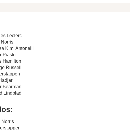
les Leclerc
 Norris
ea Kimi Antonelli
 Piastri
s Hamilton
ge Russell
Verstappen
 Hadjar
er Bearman
id Lindblad
dos:
 Norris
Verstappen