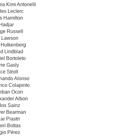
ea Kimi Antonelli
les Leclerc
is Hamilton
 Hadjar
rge Russell
m Lawson
o Hulkenberg
id Lindblad
iel Bortoleto
rre Gasly
ce Stroll
rnando Alonso
anco Colapinto
teban Ocon
exander Albon
los Sainz
iver Bearman
ar Piastri
eri Bottas
gio Pérez