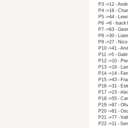
P3 ->12 - Andr
P4 ->16 - Char
P5 ->44 - Lew
P6 ->6 - Isack
P7 ->63 - Geo
P8 ->30 - Lia
P9 ->27 - Nic
P10 ->41 - Arv
P11 ->5 - Gabr
P12 ->10 - Pie
P13 ->18 - Lan
P14 ->14 - Fe
P15 ->43 - Fr
P16 ->31 - Es
P17 ->23 - Al
P18 ->55 - Car
P19 ->87 - Ol
P20 ->81 - Osc
P21 ->77 - Valt
P22 ->11 - Ser