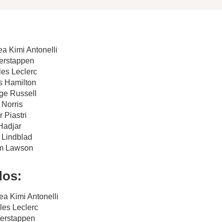
ea Kimi Antonelli
Verstappen
les Leclerc
s Hamilton
ge Russell
 Norris
 Piastri
 Hadjar
d Lindblad
am Lawson
dos:
ea Kimi Antonelli
les Leclerc
Verstappen