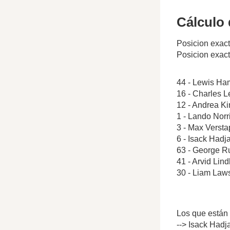
Cálculo 
Posicion exact
Posicion exac
44 - Lewis Ham
16 - Charles L
12 - Andrea Ki
1 - Lando Norr
3 - Max Verst
6 - Isack Hadj
63 - George Ru
41 - Arvid Lin
30 - Liam Law
Los que están 
--> Isack Hadj