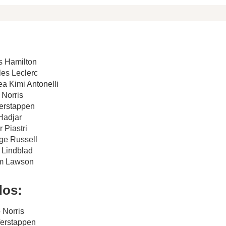
s Hamilton
les Leclerc
ea Kimi Antonelli
 Norris
Verstappen
 Hadjar
 Piastri
ge Russell
d Lindblad
am Lawson
dos:
 Norris
Verstappen