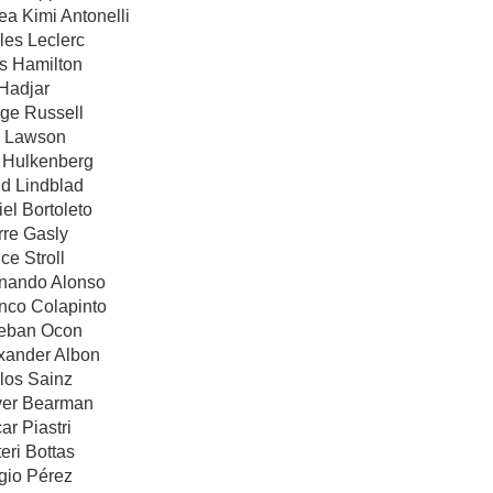
ea Kimi Antonelli
les Leclerc
is Hamilton
 Hadjar
rge Russell
m Lawson
o Hulkenberg
id Lindblad
iel Bortoleto
rre Gasly
ce Stroll
rnando Alonso
anco Colapinto
teban Ocon
exander Albon
los Sainz
iver Bearman
ar Piastri
eri Bottas
gio Pérez