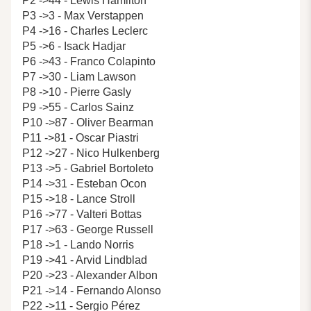
P2 ->44 - Lewis Hamilton
P3 ->3 - Max Verstappen
P4 ->16 - Charles Leclerc
P5 ->6 - Isack Hadjar
P6 ->43 - Franco Colapinto
P7 ->30 - Liam Lawson
P8 ->10 - Pierre Gasly
P9 ->55 - Carlos Sainz
P10 ->87 - Oliver Bearman
P11 ->81 - Oscar Piastri
P12 ->27 - Nico Hulkenberg
P13 ->5 - Gabriel Bortoleto
P14 ->31 - Esteban Ocon
P15 ->18 - Lance Stroll
P16 ->77 - Valteri Bottas
P17 ->63 - George Russell
P18 ->1 - Lando Norris
P19 ->41 - Arvid Lindblad
P20 ->23 - Alexander Albon
P21 ->14 - Fernando Alonso
P22 ->11 - Sergio Pérez