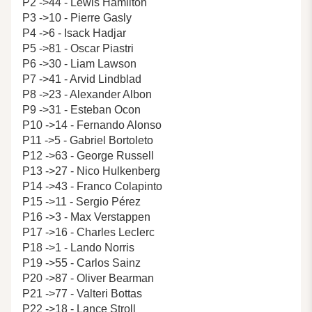
P2 ->44 - Lewis Hamilton
P3 ->10 - Pierre Gasly
P4 ->6 - Isack Hadjar
P5 ->81 - Oscar Piastri
P6 ->30 - Liam Lawson
P7 ->41 - Arvid Lindblad
P8 ->23 - Alexander Albon
P9 ->31 - Esteban Ocon
P10 ->14 - Fernando Alonso
P11 ->5 - Gabriel Bortoleto
P12 ->63 - George Russell
P13 ->27 - Nico Hulkenberg
P14 ->43 - Franco Colapinto
P15 ->11 - Sergio Pérez
P16 ->3 - Max Verstappen
P17 ->16 - Charles Leclerc
P18 ->1 - Lando Norris
P19 ->55 - Carlos Sainz
P20 ->87 - Oliver Bearman
P21 ->77 - Valteri Bottas
P22 ->18 - Lance Stroll