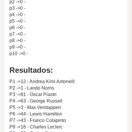
p2 ->0 -
p3 ->0 -
p4 ->0 -
p5 ->0 -
p6 ->0 -
p7 ->0 -
p8 ->0 -
p9 ->0 -
p10 ->0 -
Resultados:
P1 ->12 - Andrea Kimi Antonelli
P2 ->1 - Lando Norris
P3 ->81 - Oscar Piastri
P4 ->63 - George Russell
P5 ->3 - Max Verstappen
P6 ->44 - Lewis Hamilton
P7 ->43 - Franco Colapinto
P8 ->16 - Charles Leclerc