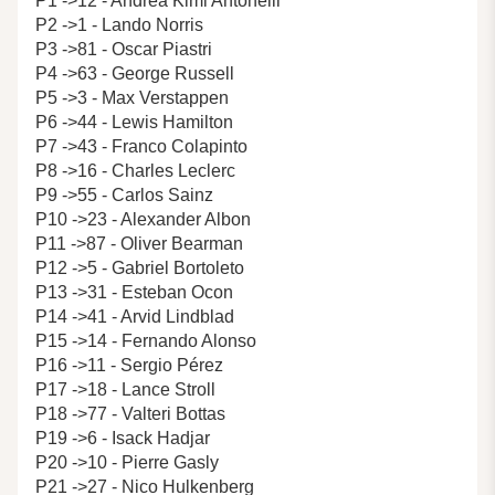
P1 ->12 - Andrea Kimi Antonelli
P2 ->1 - Lando Norris
P3 ->81 - Oscar Piastri
P4 ->63 - George Russell
P5 ->3 - Max Verstappen
P6 ->44 - Lewis Hamilton
P7 ->43 - Franco Colapinto
P8 ->16 - Charles Leclerc
P9 ->55 - Carlos Sainz
P10 ->23 - Alexander Albon
P11 ->87 - Oliver Bearman
P12 ->5 - Gabriel Bortoleto
P13 ->31 - Esteban Ocon
P14 ->41 - Arvid Lindblad
P15 ->14 - Fernando Alonso
P16 ->11 - Sergio Pérez
P17 ->18 - Lance Stroll
P18 ->77 - Valteri Bottas
P19 ->6 - Isack Hadjar
P20 ->10 - Pierre Gasly
P21 ->27 - Nico Hulkenberg