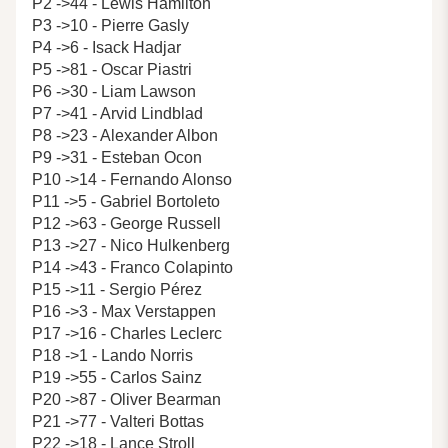
P2 ->44 - Lewis Hamilton
P3 ->10 - Pierre Gasly
P4 ->6 - Isack Hadjar
P5 ->81 - Oscar Piastri
P6 ->30 - Liam Lawson
P7 ->41 - Arvid Lindblad
P8 ->23 - Alexander Albon
P9 ->31 - Esteban Ocon
P10 ->14 - Fernando Alonso
P11 ->5 - Gabriel Bortoleto
P12 ->63 - George Russell
P13 ->27 - Nico Hulkenberg
P14 ->43 - Franco Colapinto
P15 ->11 - Sergio Pérez
P16 ->3 - Max Verstappen
P17 ->16 - Charles Leclerc
P18 ->1 - Lando Norris
P19 ->55 - Carlos Sainz
P20 ->87 - Oliver Bearman
P21 ->77 - Valteri Bottas
P22 ->18 - Lance Stroll