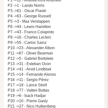
P1 ->12 - Andrea Kimi Antonelli
P2 ->1 - Lando Norris
P3 ->81 - Oscar Piastri
P4 ->63 - George Russell
P5 ->3 - Max Verstappen
P6 ->44 - Lewis Hamilton
P7 ->43 - Franco Colapinto
P8 ->16 - Charles Leclerc
P9 ->55 - Carlos Sainz
P10 ->23 - Alexander Albon
P11 ->87 - Oliver Bearman
P12 ->5 - Gabriel Bortoleto
P13 ->31 - Esteban Ocon
P14 ->41 - Arvid Lindblad
P15 ->14 - Fernando Alonso
P16 ->11 - Sergio Pérez
P17 ->18 - Lance Stroll
P18 ->77 - Valteri Bottas
P19 ->6 - Isack Hadjar
P20 ->10 - Pierre Gasly
P21 ->27 - Nico Hulkenberg