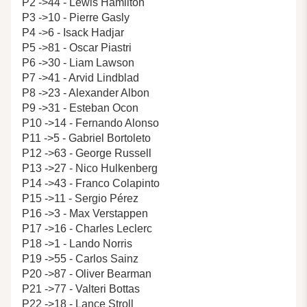
P2 ->44 - Lewis Hamilton
P3 ->10 - Pierre Gasly
P4 ->6 - Isack Hadjar
P5 ->81 - Oscar Piastri
P6 ->30 - Liam Lawson
P7 ->41 - Arvid Lindblad
P8 ->23 - Alexander Albon
P9 ->31 - Esteban Ocon
P10 ->14 - Fernando Alonso
P11 ->5 - Gabriel Bortoleto
P12 ->63 - George Russell
P13 ->27 - Nico Hulkenberg
P14 ->43 - Franco Colapinto
P15 ->11 - Sergio Pérez
P16 ->3 - Max Verstappen
P17 ->16 - Charles Leclerc
P18 ->1 - Lando Norris
P19 ->55 - Carlos Sainz
P20 ->87 - Oliver Bearman
P21 ->77 - Valteri Bottas
P22 ->18 - Lance Stroll